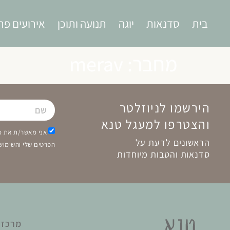
בית
סדנאות
יוגה
תנועה ותוכן
אירועים פר
מחבר:
merav
הירשמו לניוזלטר
והצטרפו למעגל טנא
אני מאשר/ת את מס
הראשונים לדעת על
הפרטים שלי והשימוש
סדנאות והטבות מיוחדות
מרכז ט